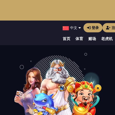
中文
登录
首页
体育
赌场
老虎机