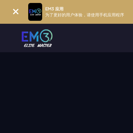
EM3 应用
为了更好的用户体验，请使用手机应用程序
跳
至
内
容